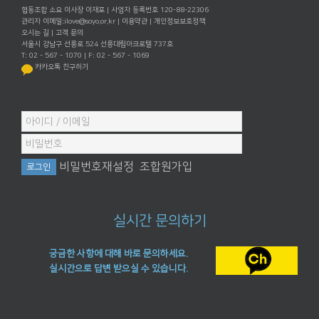
협동조합 소요 이사장 이재포 | 사업자 등록번호 120-88-22306
관리자 이메일:
ilove@soyo.or.kr
|
이용약관
|
개인정보보호정책
오시는 길
|
고객 문의
서울시 강남구 선릉로 524 선릉대림아크로텔 737호
T: 02 - 567 - 1070 | F: 02 - 567 - 1069
카카오톡 친구하기
비밀번호재설정
조합원가입
실시간 문의하기
궁금한 사항에 대해 바로 문의하세요.
실시간으로 답변 받으실 수 있습니다.