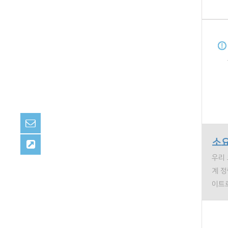
소요
우리 
계 
이트