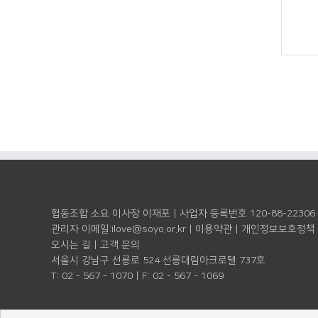
협동조합 소요 이사장 이재포 | 사업자 등록번호 120-88-22306
관리자 이메일:
ilove@soyo.or.kr
|
이용약관
|
개인정보보호정책
오시는 길
|
고객 문의
서울시 강남구 선릉로 524 선릉대림아크로텔 737호
T: 02 - 567 - 1070 | F: 02 - 567 - 1069