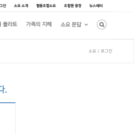
그인
소요 소개
협동조합소요
조합원 광장
뉴스레터
 플라토
가족의 지혜
소요 문답
소요
/
로그인
다.