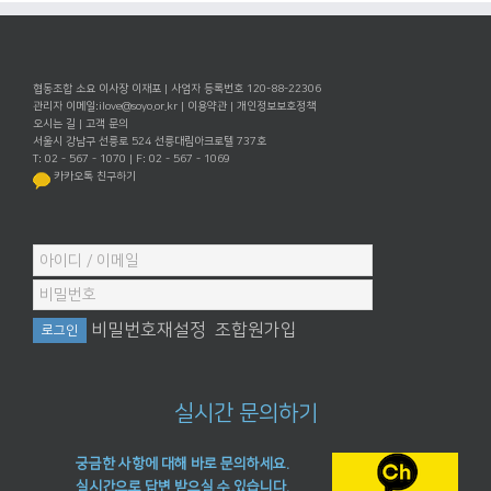
협동조합 소요 이사장 이재포 | 사업자 등록번호 120-88-22306
관리자 이메일:
ilove@soyo.or.kr
|
이용약관
|
개인정보보호정책
오시는 길
|
고객 문의
서울시 강남구 선릉로 524 선릉대림아크로텔 737호
T: 02 - 567 - 1070 | F: 02 - 567 - 1069
카카오톡 친구하기
비밀번호재설정
조합원가입
실시간 문의하기
궁금한 사항에 대해 바로 문의하세요.
실시간으로 답변 받으실 수 있습니다.