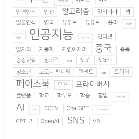
스마트폰 중독
알고리즘
안면인식
안전
알리바바
앱
얼굴인식
영국
유투브
유튜브
윤리
음성인식
인공지능
인터넷
이인준
인스타그램
중국
일자리
자동화
자연어처리
중독
증강현실
창의력
챗봇
챗GPT
창의성
청소년
코로나 팬데믹
텐센트
트위터
트럼프
페이스북
프라이버시
편견
플랫폼
학교
학부모
학습
협업
4차산업혁명
AI
CCTV
ChatGPT
Burn
Generative AI
SNS
GPT-3
OpenAI
VR