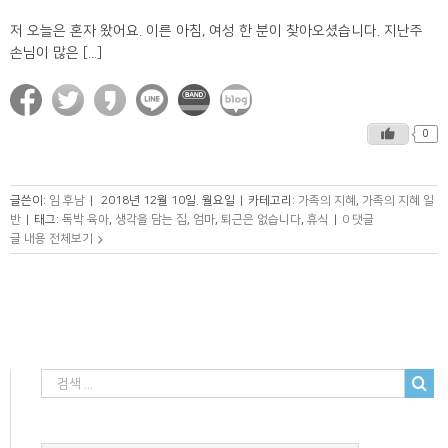
저 오늘은 혼자 왔어요. 이른 아침, 여성 한 분이 찾아오셨습니다. 지난주
손님이 많은 [...]
0
글쓴이:
임 후남
|
2018년 12월 10일. 월요일
|
카테고리:
가족의 지혜
,
가족의 지혜 일
반
|
태그:
독박 육아
,
생각을 담는 집
,
엄마
,
퇴근은 없습니다
,
휴식
|
0 댓글
글 내용 전체보기