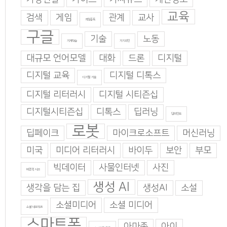
교육
검색
게임
관계
교사
게임중독
구글
기술
노동
기계학습
기지과인
대규모 언어모델
대화
드론
디지털
디지털 교육
디지털 디톡스
디지털 기술
디지털 리터러시
디지털 시티즌십
디지털시티즌십
디톡스
딥러닝
딥마인드
로봇
딥페이크
마이크로소프트
머신러닝
미국
미디어 리터러시
바이두
보안
부모
빅데이터
사물인터넷
사진
비판적 사고
생성 AI
생각을 담는 집
생성AI
소설
소셜미디어
소셜 미디어
소셜 네트워크
스마트폰
아마존
아이