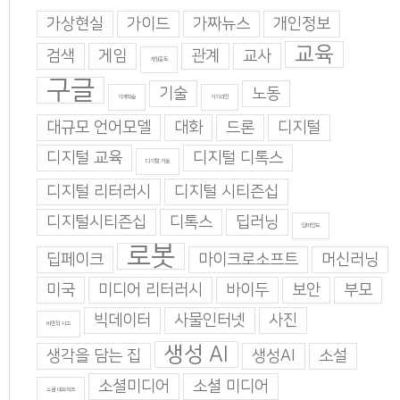
가상현실
가이드
가짜뉴스
개인정보
교육
검색
게임
관계
교사
게임중독
구글
기술
노동
기계학습
기지과인
대규모 언어모델
대화
드론
디지털
디지털 교육
디지털 디톡스
디지털 기술
디지털 리터러시
디지털 시티즌십
디지털시티즌십
디톡스
딥러닝
딥마인드
로봇
딥페이크
마이크로소프트
머신러닝
미국
미디어 리터러시
바이두
보안
부모
빅데이터
사물인터넷
사진
비판적 사고
생성 AI
생각을 담는 집
생성AI
소설
소셜미디어
소셜 미디어
소셜 네트워크