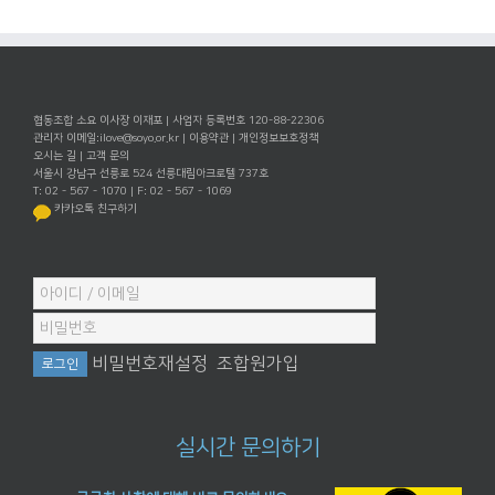
협동조합 소요 이사장 이재포 | 사업자 등록번호 120-88-22306
관리자 이메일:
ilove@soyo.or.kr
|
이용약관
|
개인정보보호정책
오시는 길
|
고객 문의
서울시 강남구 선릉로 524 선릉대림아크로텔 737호
T: 02 - 567 - 1070 | F: 02 - 567 - 1069
카카오톡 친구하기
비밀번호재설정
조합원가입
실시간 문의하기