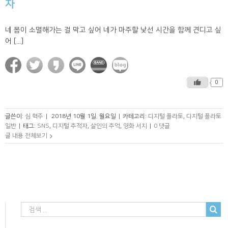
자
네 몸이 소멸해가는 걸 막고 싶어 네가 마주할 낯선 시간을 함께 견디고 싶
어 [...]
0
글쓴이:
심 혁주
|
2018년 10월 1일. 월요일
|
카테고리:
디지털 플라토
,
디지털 플라토
일반
|
태그:
SNS
,
디지털 추적자
,
살인의 추억
,
영화 서치
|
0 댓글
글 내용 전체보기