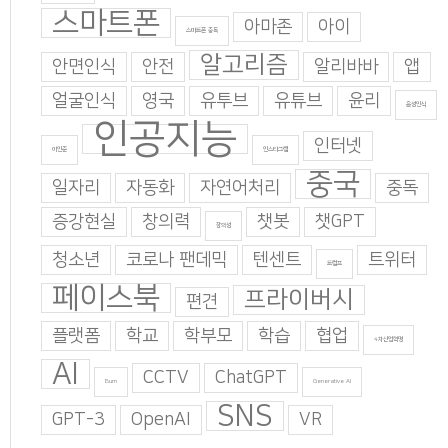
스마트폰
아마존
아이
스마트폰 중독
알고리즘
안면인식
안전
알리바바
앱
얼굴인식
영국
유투브
유튜브
윤리
음성인식
인공지능
인터넷
이인준
인스타그램
중국
일자리
자동화
자연어처리
중독
증강현실
창의력
챗봇
챗GPT
창의성
청소년
코로나 팬데믹
텐센트
트위터
트럼프
페이스북
프라이버시
편견
플랫폼
학교
학부모
학습
협업
4차산업혁명
AI
CCTV
ChatGPT
Burn
Generative AI
SNS
GPT-3
OpenAI
VR