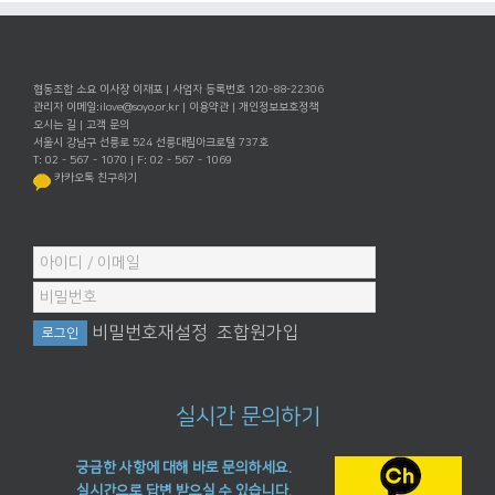
협동조합 소요 이사장 이재포 | 사업자 등록번호 120-88-22306
관리자 이메일:
ilove@soyo.or.kr
|
이용약관
|
개인정보보호정책
오시는 길
|
고객 문의
서울시 강남구 선릉로 524 선릉대림아크로텔 737호
T: 02 - 567 - 1070 | F: 02 - 567 - 1069
카카오톡 친구하기
비밀번호재설정
조합원가입
실시간 문의하기
궁금한 사항에 대해 바로 문의하세요.
실시간으로 답변 받으실 수 있습니다.