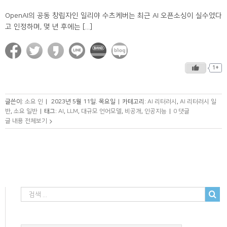
OpenAI의 공동 창립자인 일리야 수츠케버는 최근 AI 오픈소싱이 실수였다
고 인정하며, 몇 년 후에는 [...]
1+
글쓴이:
소요 인
|
2023년 5월 11일. 목요일
|
카테고리:
AI 리터러시
,
AI 리터러시 일
반
,
소요 일반
|
태그:
AI
,
LLM
,
대규모 언어모델
,
비공개
,
인공지능
|
0 댓글
글 내용 전체보기