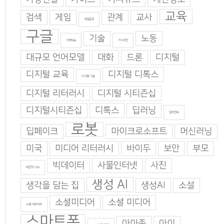
교육
검색
게임
관계
교사
게임중독
구글
기술
노동
기계학습
기지과인
대규모 언어모델
대화
드론
디지털
디지털 교육
디지털 디톡스
디지털 기술
디지털 리터러시
디지털 시티즌십
디지털시티즌십
디톡스
딥러닝
딥마인드
로봇
딥페이크
마이크로소프트
머신러닝
미국
미디어 리터러시
바이두
보안
부모
빅데이터
사물인터넷
사진
비판적 사고
생성 AI
생각을 담는 집
생성AI
소설
소셜미디어
소셜 미디어
소셜 네트워크
스마트폰
아마존
아이