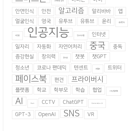
스마트폰 중독
알고리즘
안면인식
안전
알리바바
앱
얼굴인식
영국
유투브
유튜브
윤리
음성인식
인공지능
인터넷
이인준
인스타그램
중국
일자리
자동화
자연어처리
중독
증강현실
창의력
챗봇
챗GPT
창의성
청소년
코로나 팬데믹
텐센트
트위터
트럼프
페이스북
프라이버시
편견
플랫폼
학교
학부모
학습
협업
4차산업혁명
AI
CCTV
ChatGPT
Burn
Generative AI
SNS
GPT-3
OpenAI
VR