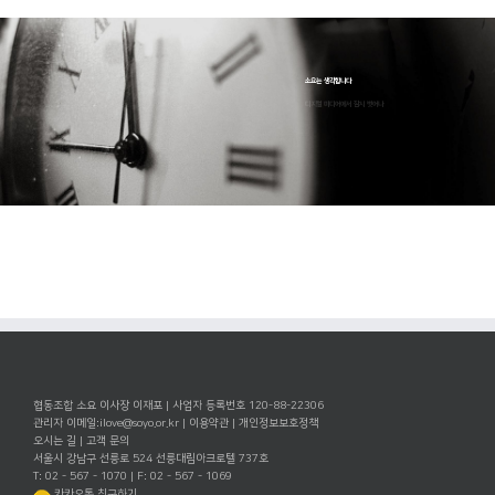
소요는 생각합니다
디지털 미디어에서 잠시 벗어나
협동조합 소요 이사장 이재포 | 사업자 등록번호 120-88-22306
관리자 이메일:
ilove@soyo.or.kr
|
이용약관
|
개인정보보호정책
오시는 길
|
고객 문의
서울시 강남구 선릉로 524 선릉대림아크로텔 737호
T: 02 - 567 - 1070 | F: 02 - 567 - 1069
카카오톡 친구하기