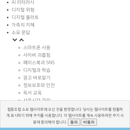
AI 리터러시
디지털 위험
디지털 플라토
가족의 지혜
소요 문답
스마트폰 사용
사이버 괴롭힘
페이스북과 SNS
디지털과 학습
광고 바로알기
정보보호와 안전
독서 교육
사용시간 관리
기타
협동조합 소요 웹사이트에 오신 것을 환영합니다. 당사는 웹사이트를 원활하
디지털 상식
게 표시하기 위해 쿠키를 사용합니다. 이 웹사이트를 계속 사용하려면 쿠기 사
동의
비동의
용에 동의해야 합니다.