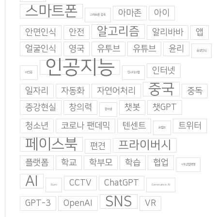
스마트폰
아마존
아이
스마트폰 중독
알고리즘
안면인식
안전
알리바바
앱
얼굴인식
영국
유투브
유튜브
윤리
음성인식
인공지능
인터넷
이인준
인스타그램
중국
일자리
자동화
자연어처리
중독
증강현실
창의력
챗봇
챗GPT
창의성
청소년
코로나 팬데믹
텐센트
트위터
트럼프
페이스북
프라이버시
편견
플랫폼
학교
학부모
학습
협업
4차산업혁명
AI
CCTV
ChatGPT
Burn
Generative AI
SNS
GPT-3
OpenAI
VR