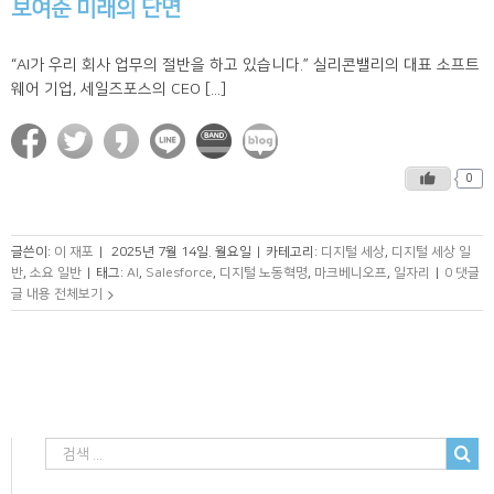
보여준 미래의 단면
“AI가 우리 회사 업무의 절반을 하고 있습니다.” 실리콘밸리의 대표 소프트
웨어 기업, 세일즈포스의 CEO [...]
0
글쓴이:
이 재포
|
2025년 7월 14일. 월요일
|
카테고리:
디지털 세상
,
디지털 세상 일
반
,
소요 일반
|
태그:
AI
,
Salesforce
,
디지털 노동혁명
,
마크베니오프
,
일자리
|
0 댓글
글 내용 전체보기