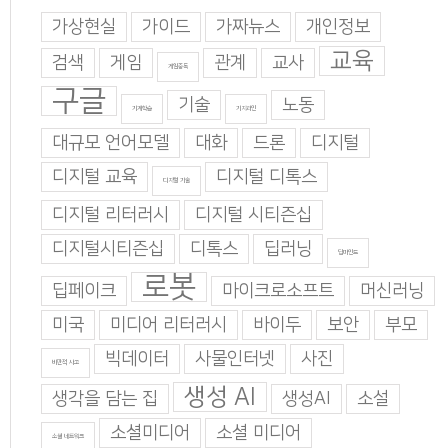
가상현실
가이드
가짜뉴스
개인정보
교육
검색
게임
관계
교사
게임중독
구글
기술
노동
기계학습
기지과인
대규모 언어모델
대화
드론
디지털
디지털 교육
디지털 디톡스
디지털 기술
디지털 리터러시
디지털 시티즌십
디지털시티즌십
디톡스
딥러닝
딥마인드
로봇
딥페이크
마이크로소프트
머신러닝
미국
미디어 리터러시
바이두
보안
부모
빅데이터
사물인터넷
사진
비판적 사고
생성 AI
생각을 담는 집
생성AI
소설
소셜미디어
소셜 미디어
소셜 네트워크