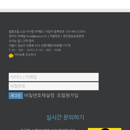
협동조합 소요 이사장 이재포 | 사업자 등록번호 120-88-22306
관리자 이메일:
ilove@soyo.or.kr
|
이용약관
|
개인정보보호정책
오시는 길
|
고객 문의
서울시 강남구 선릉로 524 선릉대림아크로텔 737호
T: 02 - 567 - 1070 | F: 02 - 567 - 1069
카카오톡 친구하기
비밀번호재설정
조합원가입
실시간 문의하기