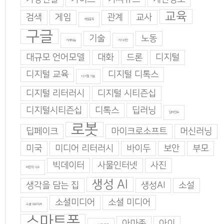
교육
검색
게임
관계
교사
게임중독
구글
기술
노동
기계학습
기지과인
대규모 언어모델
대화
드론
디지털
디지털 교육
디지털 디톡스
디지털 기술
디지털 리터러시
디지털 시티즌십
디지털시티즌십
디톡스
딥러닝
딥마인드
로봇
딥페이크
마이크로소프트
머신러닝
미국
미디어 리터러시
바이두
보안
부모
빅데이터
사물인터넷
사진
비판적 사고
생성 AI
생각을 담는 집
생성AI
소설
소셜미디어
소셜 미디어
소셜 네트워크
스마트폰
아마존
아이