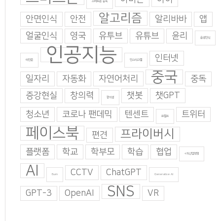
스마트폰 중독
알고리즘
안면인식
안전
알리바바
앱
얼굴인식
영국
유투브
유튜브
윤리
음성인식
인공지능
인터넷
이인준
인스타그램
중국
일자리
자동화
자연어처리
중독
증강현실
창의력
챗봇
챗GPT
창의성
청소년
코로나 팬데믹
텐센트
트위터
트럼프
페이스북
프라이버시
편견
플랫폼
학교
학부모
학습
협업
4차산업혁명
AI
CCTV
ChatGPT
Burn
Generative AI
SNS
GPT-3
OpenAI
VR