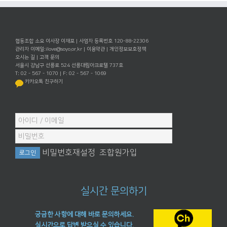
협동조합 소요 이사장 이재포 | 사업자 등록번호 120-88-22306
관리자 이메일:
ilove@soyo.or.kr
|
이용약관
|
개인정보보호정책
오시는 길
|
고객 문의
서울시 강남구 선릉로 524 선릉대림아크로텔 737호
T: 02 - 567 - 1070 | F: 02 - 567 - 1069
카카오톡 친구하기
비밀번호재설정
조합원가입
실시간 문의하기
궁금한 사항에 대해 바로 문의하세요.
실시간으로 답변 받으실 수 있습니다.