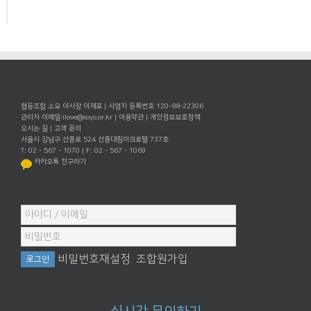
협동조합 소요 이사장 이재포 | 사업자 등록번호 120-88-22306
관리자 이메일:
ilove@soyo.or.kr
|
이용약관
|
개인정보보호정책
오시는 길
|
고객 문의
서울시 강남구 선릉로 524 선릉대림아크로텔 737호
T: 02 - 567 - 1070 | F: 02 - 567 - 1069
카카오톡 친구하기
비밀번호재설정
조합원가입