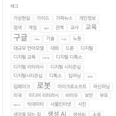
태그
가상현실
가이드
가짜뉴스
개인정보
교육
검색
게임
관계
교사
게임중독
구글
기술
노동
기계학습
기지과인
대규모 언어모델
대화
드론
디지털
디지털 교육
디지털 디톡스
디지털 기술
디지털 리터러시
디지털 시티즌십
디지털시티즌십
디톡스
딥러닝
딥마인드
로봇
딥페이크
마이크로소프트
머신러닝
미국
미디어 리터러시
바이두
보안
부모
빅데이터
사물인터넷
사진
비판적 사고
생성 AI
생각을 담는 집
생성AI
소설