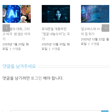
18개월의 대화, 그리
휴대폰을 개통하면
알고버스와 AI 연구
고 비극: 샘 넬슨 이야
“얼굴 내놓으라”는 국
의 질 위기
기
가
2025년 12월 22일. 월
요일
|
0 댓글
2026년 1월 20일. 화
2025년 12월 30일. 화
요일
|
0 댓글
요일
|
0 댓글
댓글을 남겨주세요
댓글을 남기려면
로그인
해야 합니다.