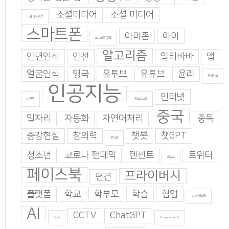
소셜미디어
소셜 미디어
소셜 네트워크
스마트폰
아마존
아이
스마트폰 중독
알고리즘
안면인식
안전
알리바바
앱
얼굴인식
영국
유투브
유튜브
윤리
음성인식
인공지능
인터넷
이인준
인스타그램
중국
일자리
자동화
자연어처리
중독
증강현실
창의력
챗봇
챗GPT
창의성
청소년
코로나 팬데믹
텐센트
트위터
트럼프
페이스북
프라이버시
편견
플랫폼
학교
학부모
학습
협업
4차산업혁명
AI
CCTV
ChatGPT
Burn
Generative AI