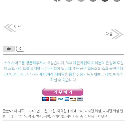
이전
다음
0
소요 사이트를 방문해주셔서 고맙습니다. 액수에 관계없이 여러분의 관심과 후원
이 소요 사이트를 유지하는 데 큰 힘이 됩니다. 후원금은 협동조합 소요 국민은행
037601-04-047794 계좌(아래 페이팔을 통한 신용카드결제로도 가능)로 후원
하실 수 있습니다.
글쓴이:
이 재포
|
2025년 12월 23일. 화요일
|
카테고리:
디지털 위험
,
디지털 위험 일
반
|
태그:
CCTV
,
감시
,
범죄
,
쉐량
,
스카이넷
,
시민지수
,
중국
,
텐왕
|
0 댓글