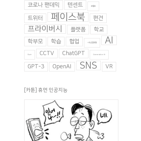
코로나 팬데믹
텐센트
트럼프
페이스북
트위터
편견
프라이버시
플랫폼
학교
AI
학부모
학습
협업
4차산업혁명
CCTV
ChatGPT
Burn
Generative AI
SNS
GPT-3
OpenAI
VR
[카툰] 휴먼 인공지능