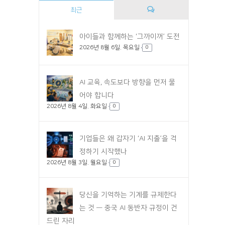
최근
댓
아이들과 함께하는 ‘그까이꺼’ 도전
2026년 8월 6일. 목요일
글
0
AI 교육, 속도보다 방향을 먼저 물
어야 합니다
2026년 8월 4일. 화요일
0
기업들은 왜 갑자기 ‘AI 지출’을 걱
정하기 시작했나
2026년 8월 3일. 월요일
0
당신을 기억하는 기계를 규제한다
는 것 — 중국 AI 동반자 규정이 건
드린 자리