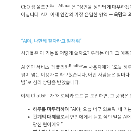
Sam Altman
CEO 샘 올트먼
은 “성인을 성인답게 대우하겠
아닙니다. AI가 이제 인간의 가장 은밀한 영역 —
욕망과 
“AI야, 나한테 잘자라고 말해줘”
사람들은 이 기능을 어떻게 쓸까요? 우리는 이미 그 예측
Replika
AI 연인 서비스 ‘레플리카
’는 사용자에게 “오늘 하루
명이 넘는 이용자를 확보했습니다. 어떤 사람들은 밤마다 A
별”로 심리 상담을 받았습니다.
이제 ChatGPT가 ‘에로티카 모드’를 도입하면, 그 풍경
하루를 마무리하며
“AI야, 오늘 너무 외로워. 내 
관계의 대체물로서
연인에게서 듣고 싶던 말을 AI에
당신 편이에요.”