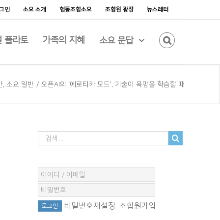
그인
소요 소개
협동조합소요
조합원 광장
뉴스레터
 플라토
가족의 지혜
소요 문답
반
,
소요 일반
/
오픈AI의 ‘에로티카 모드’, 기술이 욕망을 학습할 때
비밀번호재설정
조합원가입