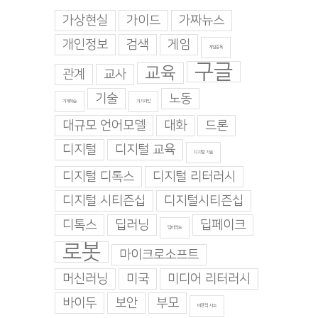
가상현실
가이드
가짜뉴스
개인정보
검색
게임
게임중독
구글
교육
관계
교사
기술
노동
기계학습
기지과인
대규모 언어모델
대화
드론
디지털
디지털 교육
디지털 기술
디지털 디톡스
디지털 리터러시
디지털 시티즌십
디지털시티즌십
디톡스
딥러닝
딥페이크
딥마인드
로봇
마이크로소프트
머신러닝
미국
미디어 리터러시
바이두
보안
부모
비판적 사고