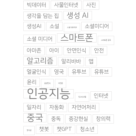
빅데이터
사물인터넷
사진
생성 AI
생각을 담는 집
생성AI
소설
소셜미디어
소셜 네트워크
스마트폰
소셜 미디어
스마트폰 중독
아마존
아이
안면인식
안전
알고리즘
알리바바
앱
얼굴인식
영국
유투브
유튜브
윤리
음성인식
이인준
인공지능
인터넷
인스타그램
일자리
자동화
자연어처리
중국
중독
증강현실
창의력
챗봇
챗GPT
청소년
창의성