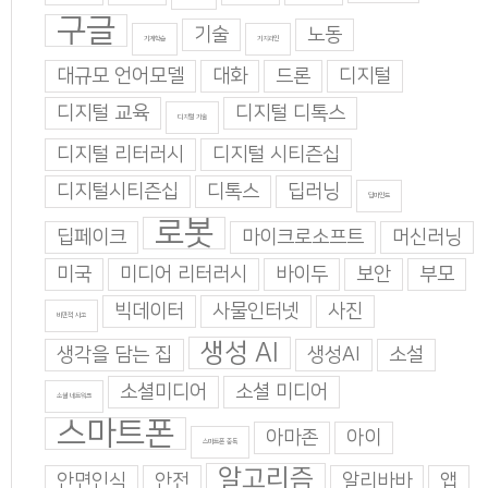
구글
기술
노동
기계학습
기지과인
대규모 언어모델
대화
드론
디지털
디지털 교육
디지털 디톡스
디지털 기술
디지털 리터러시
디지털 시티즌십
디지털시티즌십
디톡스
딥러닝
딥마인드
로봇
딥페이크
마이크로소프트
머신러닝
미국
미디어 리터러시
바이두
보안
부모
빅데이터
사물인터넷
사진
비판적 사고
생성 AI
생각을 담는 집
생성AI
소설
소셜미디어
소셜 미디어
소셜 네트워크
스마트폰
아마존
아이
스마트폰 중독
알고리즘
안면인식
안전
알리바바
앱