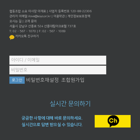
협동조합 소요 이사장 이재포 | 사업자 등록번호 120-88-22306
관리자 이메일:
ilove@soyo.or.kr
|
이용약관
|
개인정보보호정책
오시는 길
|
고객 문의
서울시 강남구 선릉로 524 선릉대림아크로텔 737호
T: 02 - 567 - 1070 | F: 02 - 567 - 1069
카카오톡 친구하기
비밀번호재설정
조합원가입
실시간 문의하기
궁금한 사항에 대해 바로 문의하세요.
실시간으로 답변 받으실 수 있습니다.