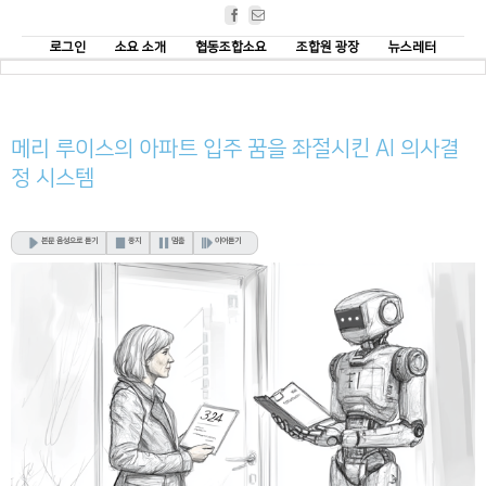
Facebook
Email
로그인
소요 소개
협동조합소요
조합원 광장
뉴스레터
메리 루이스의 아파트 입주 꿈을 좌절시킨 AI 의사결
정 시스템
본문 음성으로 듣기
중지
멈춤
이어듣기