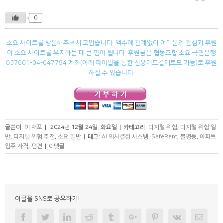
0
소요 사이트를 방문해주셔서 고맙습니다. 액수에 관계없이 여러분의 관심과 후원
이 소요 사이트를 유지하는 데 큰 힘이 됩니다. 후원금은 협동조합 소요 국민은행
037601-04-047794 계좌(아래 페이팔을 통한 신용카드결제로도 가능)로 후원
하실 수 있습니다.
글쓴이:
이 재포
|
2024년 12월 24일. 화요일
|
카테고리:
디지털 위험
,
디지털 위험 일
반
,
디지털 위험 추천
,
소요 일반
|
태그:
AI 의사결정 시스템
,
SafeRent
,
불평등
,
아파트
입주 자격
,
편견
|
0 댓글
이글을 SNS로 공유하기!
Facebook
Twitter
Linkedin
Reddit
Tumblr
Googleplus
Pinterest
Vk
Email