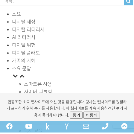
소요
디지털 세상
디지털 리터러시
AI 리터러시
디지털 위험
디지털 플라토
가족의 지혜
소요 문답
스마트폰 사용
사이버 괴롭힘
페이스북과 SNS
협동조합 소요 웹사이트에 오신 것을 환영합니다. 당사는 웹사이트를 원활하
디지털과 학습
게 표시하기 위해 쿠키를 사용합니다. 이 웹사이트를 계속 사용하려면 쿠기 사
광고 바로알기
동의
비동의
용에 동의해야 합니다.
정보보호와 안전
Facebook
YouTube
kakaochannel
Naver-
Email
Phone
Sc
독서 교육