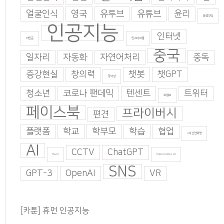
얼굴인식
영국
유투브
유튜브
윤리
음성인식
인공지능
인터넷
이인준
인스타그램
중국
일자리
자동화
자연어처리
중독
증강현실
창의력
챗봇
챗GPT
창의성
청소년
코로나 팬데믹
텐센트
트위터
트럼프
페이스북
프라이버시
편견
플랫폼
학교
학부모
학습
협업
4차산업혁명
AI
CCTV
ChatGPT
Burn
Generative AI
SNS
GPT-3
OpenAI
VR
[카툰] 휴먼 인공지능