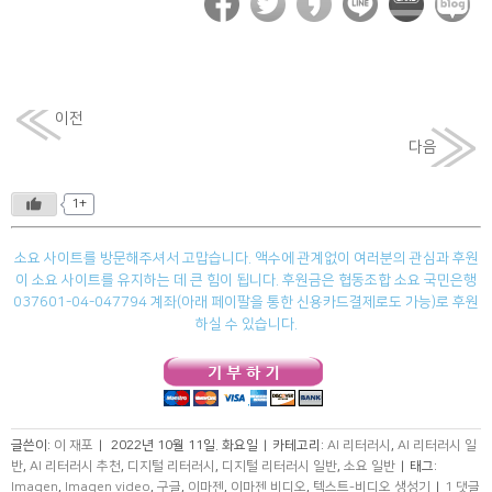
이전
다음
1+
소요 사이트를 방문해주셔서 고맙습니다. 액수에 관계없이 여러분의 관심과 후원
이 소요 사이트를 유지하는 데 큰 힘이 됩니다. 후원금은 협동조합 소요 국민은행
037601-04-047794 계좌(아래 페이팔을 통한 신용카드결제로도 가능)로 후원
하실 수 있습니다.
글쓴이:
이 재포
|
2022년 10월 11일. 화요일
|
카테고리:
AI 리터러시
,
AI 리터러시 일
반
,
AI 리터러시 추천
,
디지털 리터러시
,
디지털 리터러시 일반
,
소요 일반
|
태그:
Imagen
,
Imagen video
,
구글
,
이마젠
,
이마젠 비디오
,
텍스트-비디오 생성기
|
1 댓글