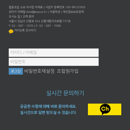
협동조합 소요 이사장 이재포 | 사업자 등록번호 120-88-22306
관리자 이메일:
ilove@soyo.or.kr
|
이용약관
|
개인정보보호정책
오시는 길
|
고객 문의
서울시 강남구 선릉로 524 선릉대림아크로텔 737호
T: 02 - 567 - 1070 | F: 02 - 567 - 1069
카카오톡 친구하기
비밀번호재설정
조합원가입
실시간 문의하기
궁금한 사항에 대해 바로 문의하세요.
실시간으로 답변 받으실 수 있습니다.