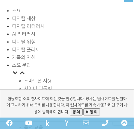
소요
디지털 세상
디지털 리터러시
AI 리터러시
디지털 위험
디지털 플라토
가족의 지혜
소요 문답
스마트폰 사용
사이버 괴롭힘
페이스북과 SNS
협동조합 소요 웹사이트에 오신 것을 환영합니다. 당사는 웹사이트를 원활하
디지털과 학습
게 표시하기 위해 쿠키를 사용합니다. 이 웹사이트를 계속 사용하려면 쿠기 사
광고 바로알기
동의
비동의
용에 동의해야 합니다.
정보보호와 안전
Facebook
YouTube
kakaochannel
Naver-
Email
Phone
Sc
독서 교육