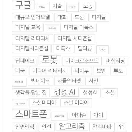
구글
기술
노동
기계학습
기지과인
대규모 언어모델
대화
드론
디지털
디지털 교육
디지털 디톡스
디지털 기술
디지털 리터러시
디지털 시티즌십
디지털시티즌십
디톡스
딥러닝
딥마인드
로봇
딥페이크
마이크로소프트
머신러닝
미국
미디어 리터러시
바이두
보안
부모
빅데이터
사물인터넷
사진
비판적 사고
생성 AI
생각을 담는 집
생성AI
소설
소셜미디어
소셜 미디어
소셜 네트워크
스마트폰
아마존
아이
스마트폰 중독
알고리즘
안면인식
안전
알리바바
앱