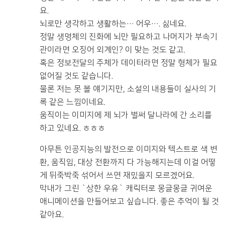
요.
뇌로만 생각하고 생활하는… 어우…. 싫네요.
정말 생명체의 진화에 뇌만 필요하고 나머지가 부속기
관이라면 오징어 외계인? 이 맞는 것도 같고.
혹은 정보전달의 주체가 데이터라면 정말 형체가 필요
없어질 것도 같습니다.
물론 저는 못 볼 얘기지만, 소설의 내용들이 실사의 기
록 같은 느낌이네요.
움직이는 이미지에 제 뇌가 벌써 달나라에 간 소리를
하고 있네요. ㅎㅎㅎ
아무튼 인공지능의 발전으로 이미지와 텍스트로 색 변
환, 움직임, 대상 전환까지 다 가능해지는데 이걸 어떻
게 뒤죽박죽 섞어서 쓰면 재밌을지 모르겠어요.
막내가 그린 `상한 우유` 캐릭터로 몽글몽글 귀여운
애니메이션을 만들어보고 싶습니다. 좋은 추억이 될 것
같아요.