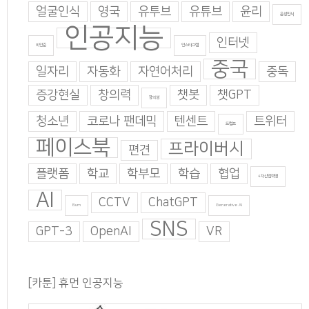
얼굴인식
영국
유투브
유튜브
윤리
음성인식
인공지능
인터넷
이인준
인스타그램
중국
일자리
자동화
자연어처리
중독
증강현실
창의력
챗봇
챗GPT
창의성
청소년
코로나 팬데믹
텐센트
트위터
트럼프
페이스북
프라이버시
편견
플랫폼
학교
학부모
학습
협업
4차산업혁명
AI
CCTV
ChatGPT
Burn
Generative AI
SNS
GPT-3
OpenAI
VR
[카툰] 휴먼 인공지능