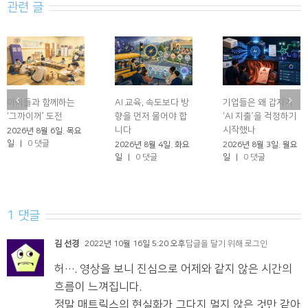
관련 글
아이들과 함께하는
AI 교육, 속도보다 방
기업들은 왜 갑자기
‘그까이꺼’ 도전
향을 먼저 물어야 합
‘AI 지출’을 걱정하기
니다
시작했나
2026년 8월 6일. 목요
일
|
0 댓글
2026년 8월 4일. 화요
2026년 8월 3일. 월요
일
|
0 댓글
일
|
0 댓글
1 댓글
김 선경
2022년 10월 16일 5:20 오후
답글을 달기 위해 로그인
허…. 영상을 보니 진심으로 어제와 같지 않은 시간의
흐름이 느껴집니다.
정말 매트릭스의 현실화가 그다지 멀지 않은 것만 같아