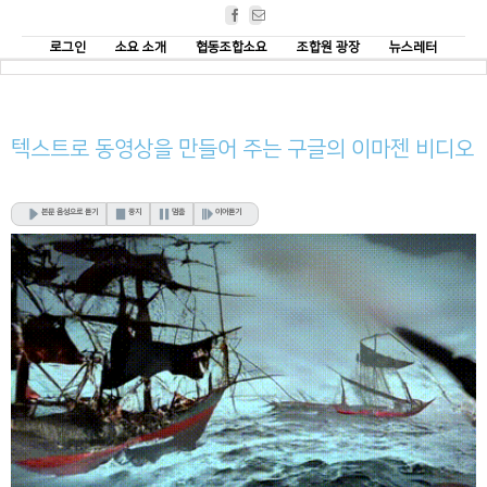
Facebook
Email
로그인
소요 소개
협동조합소요
조합원 광장
뉴스레터
텍스트로 동영상을 만들어 주는 구글의 이마젠 비디오
본문 음성으로 듣기
중지
멈춤
이어듣기