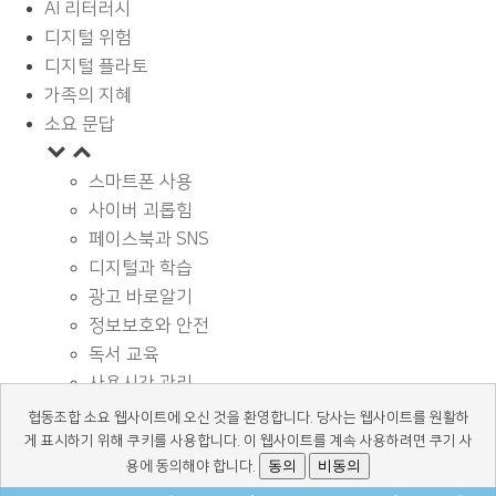
AI 리터러시
디지털 위험
디지털 플라토
가족의 지혜
소요 문답
스마트폰 사용
사이버 괴롭힘
페이스북과 SNS
디지털과 학습
광고 바로알기
정보보호와 안전
독서 교육
사용시간 관리
기타
협동조합 소요 웹사이트에 오신 것을 환영합니다. 당사는 웹사이트를 원활하
디지털 상식
게 표시하기 위해 쿠키를 사용합니다. 이 웹사이트를 계속 사용하려면 쿠기 사
동의
비동의
용에 동의해야 합니다.