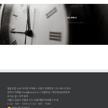
소요는 생각합니다
디지털 미디어에서 잠시 벗어나
협동조합 소요 이사장 이재포 | 사업자 등록번호 120-88-22306
관리자 이메일:
ilove@soyo.or.kr
|
이용약관
|
개인정보보호정책
오시는 길
|
고객 문의
서울시 강남구 선릉로 524 선릉대림아크로텔 737호
T: 02 - 567 - 1070 | F: 02 - 567 - 1069
카카오톡 친구하기