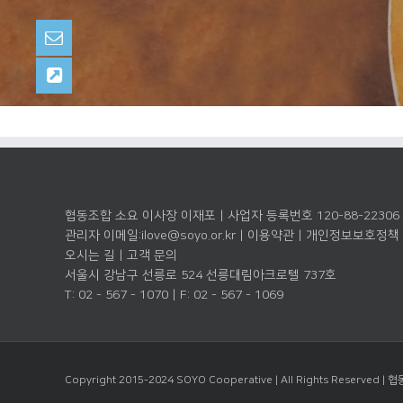
협동조합 소요 이사장 이재포 | 사업자 등록번호 120-88-22306
관리자 이메일:
ilove@soyo.or.kr
|
이용약관
|
개인정보보호정책
오시는 길
|
고객 문의
서울시 강남구 선릉로 524 선릉대림아크로텔 737호
T: 02 - 567 - 1070 | F: 02 - 567 - 1069
Copyright 2015-2024 SOYO Cooperative | All Rights Reserved |
협