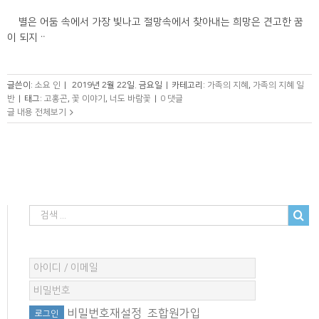
별은 어둠 속에서 가장 빛나고 절망속에서 찾아내는 희망은 견고한 꿈
이 되지ᆢ
글쓴이:
소요 인
|
2019년 2월 22일. 금요일
|
카테고리:
가족의 지혜
,
가족의 지혜 일
반
|
태그:
고홍곤
,
꽃 이야기
,
너도 바람꽃
|
0 댓글
글 내용 전체보기
비밀번호재설정
조합원가입