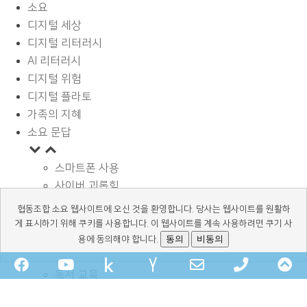
소요
디지털 세상
디지털 리터러시
AI 리터러시
디지털 위험
디지털 플라토
가족의 지혜
소요 문답
스마트폰 사용
사이버 괴롭힘
페이스북과 SNS
협동조합 소요 웹사이트에 오신 것을 환영합니다. 당사는 웹사이트를 원활하
디지털과 학습
게 표시하기 위해 쿠키를 사용합니다. 이 웹사이트를 계속 사용하려면 쿠기 사
광고 바로알기
동의
비동의
용에 동의해야 합니다.
정보보호와 안전
Facebook
YouTube
kakaochannel
Naver-
Email
Phone
Sc
독서 교육
talk-
Address
Number
T
사용시간 관리