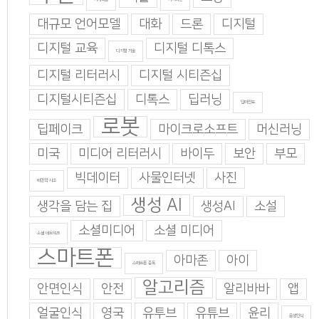
대규모 언어모델
대화
드론
디지털
디지털 교육
디지털 디톡스
디지털 기술
디지털 리터러시
디지털 시티즌십
디지털시티즌십
디톡스
딥러닝
딥마인드
로봇
딥페이크
마이크로소프트
머신러닝
미국
미디어 리터러시
바이두
보안
부모
빅데이터
사물인터넷
사진
비판적 사고
생성 AI
생각을 담는 집
생성AI
소설
소셜미디어
소셜 미디어
소셜 네트워크
스마트폰
아마존
아이
스마트폰 중독
알고리즘
안면인식
안전
알리바바
앱
얼굴인식
영국
유투브
유튜브
윤리
음성인식