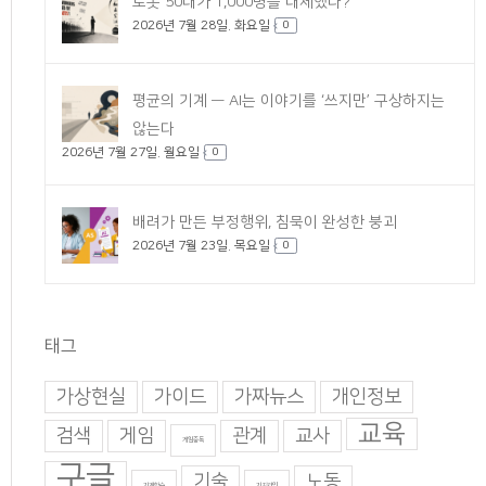
로봇 50대가 1,000명을 대체했다?
2026년 7월 28일. 화요일
0
평균의 기계 — AI는 이야기를 ‘쓰지만’ 구상하지는
않는다
2026년 7월 27일. 월요일
0
배려가 만든 부정행위, 침묵이 완성한 붕괴
2026년 7월 23일. 목요일
0
태그
가상현실
가이드
가짜뉴스
개인정보
교육
검색
게임
관계
교사
게임중독
구글
기술
노동
기계학습
기지과인