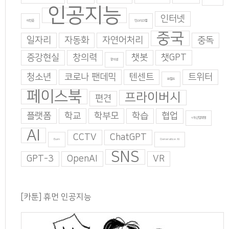
인공지능
인터넷
이인준
인스타그램
중국
일자리
자동화
자연어처리
중독
증강현실
창의력
챗봇
챗GPT
창의성
청소년
코로나 팬데믹
텐센트
트위터
트럼프
페이스북
프라이버시
편견
플랫폼
학교
학부모
학습
협업
4차산업혁명
AI
CCTV
ChatGPT
Burn
Generative AI
SNS
GPT-3
OpenAI
VR
[카툰] 휴먼 인공지능