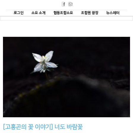
Facebook
Email
로그인
소요 소개
협동조합소요
조합원 광장
뉴스레터
[고홍곤의 꽃 이야기] 너도 바람꽃