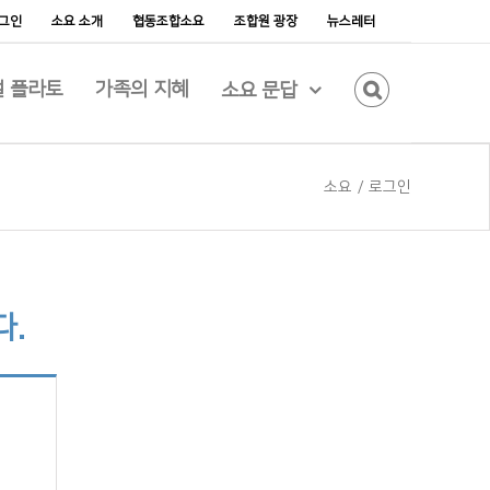
그인
소요 소개
협동조합소요
조합원 광장
뉴스레터
 플라토
가족의 지혜
소요 문답
소요
/
로그인
다.