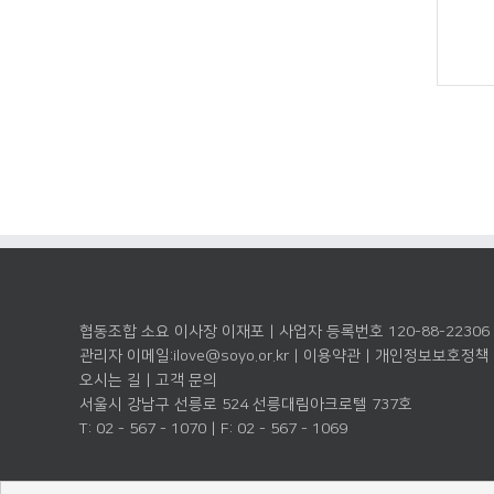
협동조합 소요 이사장 이재포 | 사업자 등록번호 120-88-22306
관리자 이메일:
ilove@soyo.or.kr
|
이용약관
|
개인정보보호정책
오시는 길
|
고객 문의
서울시 강남구 선릉로 524 선릉대림아크로텔 737호
T: 02 - 567 - 1070 | F: 02 - 567 - 1069