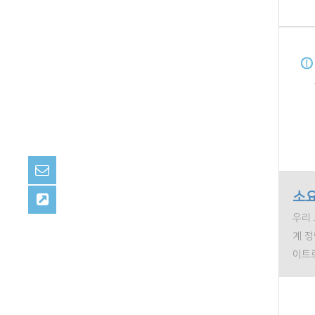
소요
우리 
계 
이트