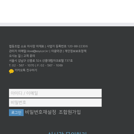
협동조합 소요 이사장 이재포 | 사업자 등록번호 120-88-22306
관리자 이메일:
ilove@soyo.or.kr
|
이용약관
|
개인정보보호정책
오시는 길
|
고객 문의
서울시 강남구 선릉로 524 선릉대림아크로텔 737호
T: 02 - 567 - 1070 | F: 02 - 567 - 1069
카카오톡 친구하기
비밀번호재설정
조합원가입