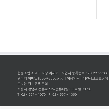
협동조합 소요 이사장 이재포 | 사업자 등록번호 120-88-22306
관리자 이메일:
ilove@soyo.or.kr
|
이용약관
|
개인정보보호정책
오시는 길
|
고객 문의
서울시 강남구 선릉로 524 선릉대림아크로텔 737호
T: 02 - 567 - 1070 | F: 02 - 567 - 1069