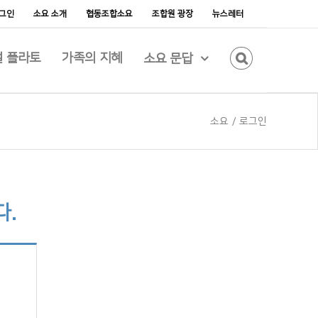
그인
소요 소개
협동조합소요
조합원 광장
뉴스레터
 플라토
가족의 지혜
소요 문답
소요
/
로그인
다.