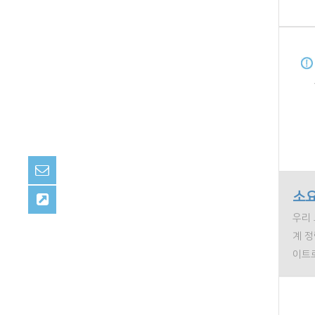
소요
우리 
계 
이트