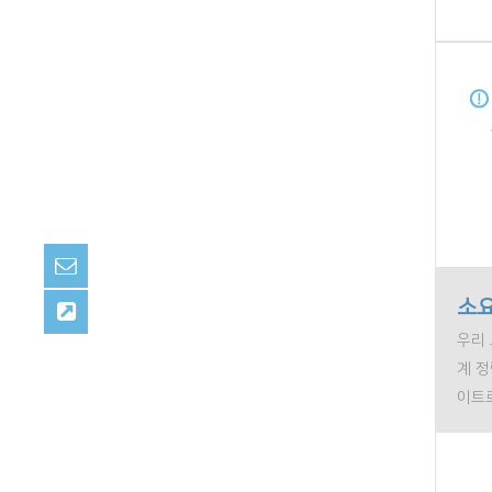
소요
우리 
계 
이트