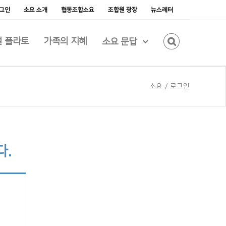
그인
소요 소개
협동조합소요
조합원 광장
뉴스레터
 플라토
가족의 지혜
소요 문답
소요
/
로그인
다.