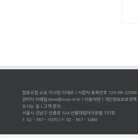
협동조합 소요 이사장 이재포 | 사업자 등록번호 120-88-22306
관리자 이메일:
ilove@soyo.or.kr
|
이용약관
|
개인정보보호정책
오시는 길
|
고객 문의
서울시 강남구 선릉로 524 선릉대림아크로텔 737호
T: 02 - 567 - 1070 | F: 02 - 567 - 1069