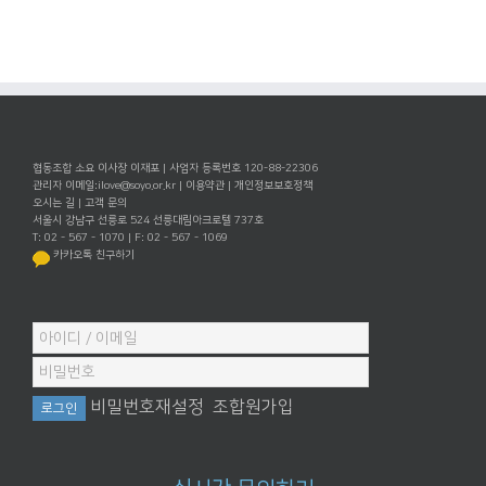
협동조합 소요 이사장 이재포 | 사업자 등록번호 120-88-22306
관리자 이메일:
ilove@soyo.or.kr
|
이용약관
|
개인정보보호정책
오시는 길
|
고객 문의
서울시 강남구 선릉로 524 선릉대림아크로텔 737호
T: 02 - 567 - 1070 | F: 02 - 567 - 1069
카카오톡 친구하기
비밀번호재설정
조합원가입