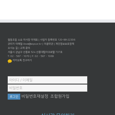
협동조합 소요 이사장 이재포 | 사업자 등록번호 120-88-22306
관리자 이메일:
ilove@soyo.or.kr
|
이용약관
|
개인정보보호정책
오시는 길
|
고객 문의
서울시 강남구 선릉로 524 선릉대림아크로텔 737호
T: 02 - 567 - 1070 | F: 02 - 567 - 1069
카카오톡 친구하기
비밀번호재설정
조합원가입