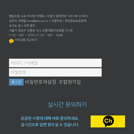
협동조합 소요 이사장 이재포 | 사업자 등록번호 120-88-22306
관리자 이메일:
ilove@soyo.or.kr
|
이용약관
|
개인정보보호정책
오시는 길
|
고객 문의
서울시 강남구 선릉로 524 선릉대림아크로텔 737호
T: 02 - 567 - 1070 | F: 02 - 567 - 1069
카카오톡 친구하기
비밀번호재설정
조합원가입
실시간 문의하기
궁금한 사항에 대해 바로 문의하세요.
실시간으로 답변 받으실 수 있습니다.