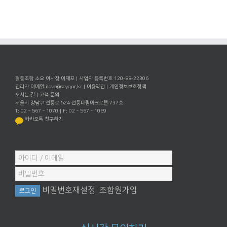
협동조합 소요 이사장 이재포 | 사업자 등록번호 120-88-22306
관리자 이메일:
ilove@soyo.or.kr
|
이용약관
|
개인정보보호정책
오시는 길
|
고객 문의
서울시 강남구 선릉로 524 선릉대림아크로텔 737호
T: 02 - 567 - 1070 | F: 02 - 567 - 1069
카카오톡 친구하기
비밀번호재설정
조합원가입