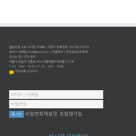
협동조합 소요 이사장 이재포 | 사업자 등록번호 120-88-22306
관리자 이메일:
ilove@soyo.or.kr
|
이용약관
|
개인정보보호정책
오시는 길
|
고객 문의
서울시 강남구 선릉로 524 선릉대림아크로텔 737호
T: 02 - 567 - 1070 | F: 02 - 567 - 1069
카카오톡 친구하기
비밀번호재설정
조합원가입