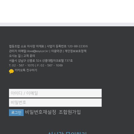
협동조합 소요 이사장 이재포 | 사업자 등록번호 120-88-22306
관리자 이메일:
ilove@soyo.or.kr
|
이용약관
|
개인정보보호정책
오시는 길
|
고객 문의
서울시 강남구 선릉로 524 선릉대림아크로텔 737호
T: 02 - 567 - 1070 | F: 02 - 567 - 1069
카카오톡 친구하기
비밀번호재설정
조합원가입