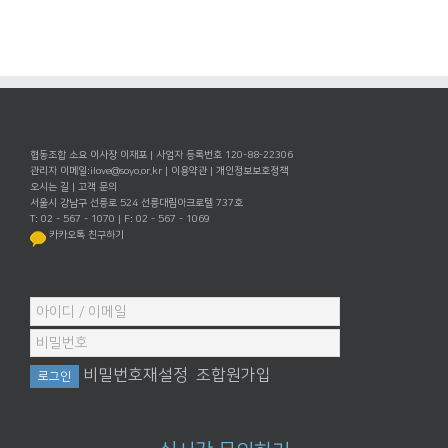
협동조합 소요 이사장 이재포 | 사업자 등록번호 120-88-22306
관리자 이메일:
ilove@soyo.or.kr
|
이용약관
|
개인정보보호정책
오시는 길
|
고객 문의
서울시 강남구 선릉로 524 선릉대림아크로텔 737호
T: 02 - 567 - 1070 | F: 02 - 567 - 1069
카카오톡 친구하기
비밀번호재설정
조합원가입